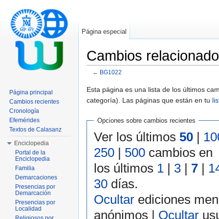
Página especial
Cambios relacionad
←
BG1022
Saltar a:
navegación
,
buscar
Esta página es una lista de los últimos c
Página principal
categoría). Las páginas que están en tu
li
Cambios recientes
Cronología
Efemérides
Opciones sobre cambios recientes
Textos de Calasanz
Ver los últimos
50
|
10
Enciclopedia
250
|
500
cambios en
Portal de la
Enciclopedia
los últimos
1
|
3
|
7
|
1
Familia
Demarcaciones
30
días.
Presencias por
Demarcación
Ocultar
ediciones men
Presencias por
Localidad
anónimos |
Ocultar
usu
Religiosos por