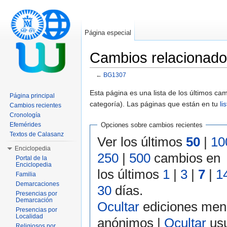
Página especial
Cambios relacionad
←
BG1307
Saltar a:
navegación
,
buscar
Esta página es una lista de los últimos c
Página principal
categoría). Las páginas que están en tu
li
Cambios recientes
Cronología
Efemérides
Opciones sobre cambios recientes
Textos de Calasanz
Ver los últimos
50
|
10
Enciclopedia
250
|
500
cambios en
Portal de la
Enciclopedia
los últimos
1
|
3
|
7
|
1
Familia
Demarcaciones
30
días.
Presencias por
Demarcación
Ocultar
ediciones men
Presencias por
Localidad
anónimos |
Ocultar
usu
Religiosos por