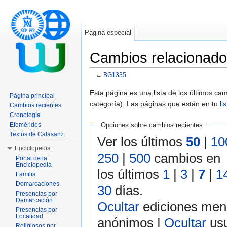
Página especial
Cambios relacionad
←
BG1335
Saltar a:
navegación
,
buscar
Esta página es una lista de los últimos c
Página principal
categoría). Las páginas que están en tu
li
Cambios recientes
Cronología
Efemérides
Opciones sobre cambios recientes
Textos de Calasanz
Ver los últimos
50
|
10
Enciclopedia
250
|
500
cambios en
Portal de la
Enciclopedia
los últimos
1
|
3
|
7
|
1
Familia
Demarcaciones
30
días.
Presencias por
Demarcación
Ocultar
ediciones men
Presencias por
Localidad
anónimos |
Ocultar
usu
Religiosos por