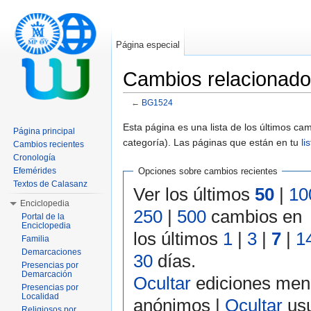
Página especial
Cambios relacionad
←
BG1524
Saltar a:
navegación
,
buscar
Esta página es una lista de los últimos c
Página principal
categoría). Las páginas que están en tu
li
Cambios recientes
Cronología
Efemérides
Opciones sobre cambios recientes
Textos de Calasanz
Ver los últimos
50
|
10
Enciclopedia
250
|
500
cambios en
Portal de la
Enciclopedia
los últimos
1
|
3
|
7
|
1
Familia
Demarcaciones
30
días.
Presencias por
Demarcación
Ocultar
ediciones men
Presencias por
Localidad
anónimos |
Ocultar
usu
Religiosos por