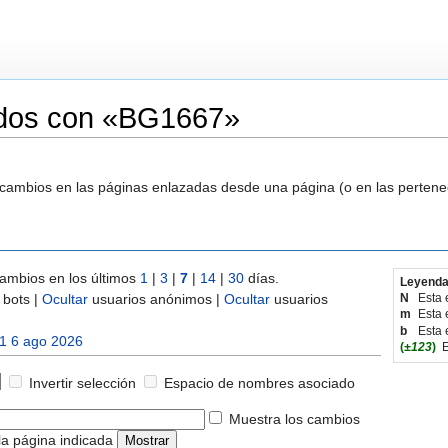
ados con «BG1667»
s cambios en las páginas enlazadas desde una página (o en las perten
ambios en los últimos
1
|
3
|
7
|
14
|
30
días.
Leyenda
bots |
Ocultar
usuarios anónimos |
Ocultar
usuarios
N
Esta 
m
Esta 
b
Esta 
1 6 ago 2026
(
±123
)
E
Invertir selección
Espacio de nombres asociado
Muestra los cambios
la página indicada