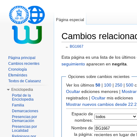
Página especial
Cambios relacion
←
BG1667
Saltar a:
navegación
,
buscar
Esta página es una lista de los último
Página principal
seguimiento
aparecen en
negrita
.
Cambios recientes
Cronología
Efemérides
Opciones sobre cambios recientes
Textos de Calasanz
Ver los últimos
50
|
100
|
250
|
500
c
Enciclopedia
Ocultar
ediciones menores |
Mostrar
Portal de la
registrados |
Ocultar
mis ediciones
Enciclopedia
Mostrar nuevos cambios desde 22:2
Familia
Demarcaciones
Espacio de
Presencias por
nombres:
Demarcación
Presencias por
Nombre de
Localidad
la página:
recientes en lugar de 
Religiosos por