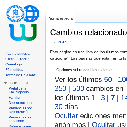
Página especial
Cambios relacionad
←
BG1690
Saltar a:
navegación
,
buscar
Esta página es una lista de los últimos c
Página principal
categoría). Las páginas que están en tu
li
Cambios recientes
Cronología
Efemérides
Opciones sobre cambios recientes
Textos de Calasanz
Ver los últimos
50
|
10
Enciclopedia
250
|
500
cambios en
Portal de la
Enciclopedia
los últimos
1
|
3
|
7
|
1
Familia
Demarcaciones
30
días.
Presencias por
Demarcación
Ocultar
ediciones men
Presencias por
Localidad
anónimos |
Ocultar
usu
Religiosos por