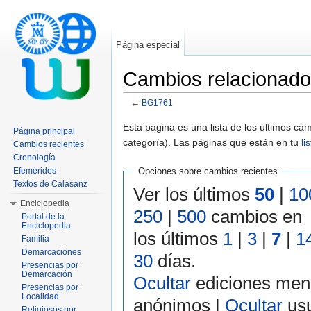
Página especial
Cambios relacionad
←
BG1761
Saltar a:
navegación
,
buscar
Esta página es una lista de los últimos c
Página principal
categoría). Las páginas que están en tu
li
Cambios recientes
Cronología
Efemérides
Opciones sobre cambios recientes
Textos de Calasanz
Ver los últimos
50
|
10
Enciclopedia
250
|
500
cambios en
Portal de la
Enciclopedia
los últimos
1
|
3
|
7
|
1
Familia
Demarcaciones
30
días.
Presencias por
Demarcación
Ocultar
ediciones men
Presencias por
Localidad
anónimos |
Ocultar
usu
Religiosos por