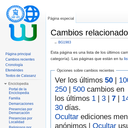
Página especial
Cambios relacionad
←
BG1983
Saltar a:
navegación
,
buscar
Esta página es una lista de los últimos c
Página principal
categoría). Las páginas que están en tu
li
Cambios recientes
Cronología
Efemérides
Opciones sobre cambios recientes
Textos de Calasanz
Ver los últimos
50
|
10
Enciclopedia
250
|
500
cambios en
Portal de la
Enciclopedia
los últimos
1
|
3
|
7
|
1
Familia
Demarcaciones
30
días.
Presencias por
Demarcación
Ocultar
ediciones men
Presencias por
Localidad
anónimos |
Ocultar
usu
Religiosos por