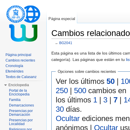
Página especial
Cambios relacionad
←
BG2041
Saltar a:
navegación
,
buscar
Esta página es una lista de los últimos c
Página principal
categoría). Las páginas que están en tu
li
Cambios recientes
Cronología
Efemérides
Opciones sobre cambios recientes
Textos de Calasanz
Ver los últimos
50
|
10
Enciclopedia
250
|
500
cambios en
Portal de la
Enciclopedia
los últimos
1
|
3
|
7
|
1
Familia
Demarcaciones
30
días.
Presencias por
Demarcación
Ocultar
ediciones men
Presencias por
Localidad
anónimos |
Ocultar
usu
Religiosos por