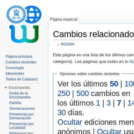
Página especial
Cambios relacionad
←
BG2066
Saltar a:
navegación
,
buscar
Esta página es una lista de los últimos c
Página principal
categoría). Las páginas que están en tu
li
Cambios recientes
Cronología
Efemérides
Opciones sobre cambios recientes
Textos de Calasanz
Ver los últimos
50
|
10
Enciclopedia
250
|
500
cambios en
Portal de la
Enciclopedia
los últimos
1
|
3
|
7
|
1
Familia
Demarcaciones
30
días.
Presencias por
Demarcación
Ocultar
ediciones men
Presencias por
Localidad
anónimos |
Ocultar
usu
Religiosos por