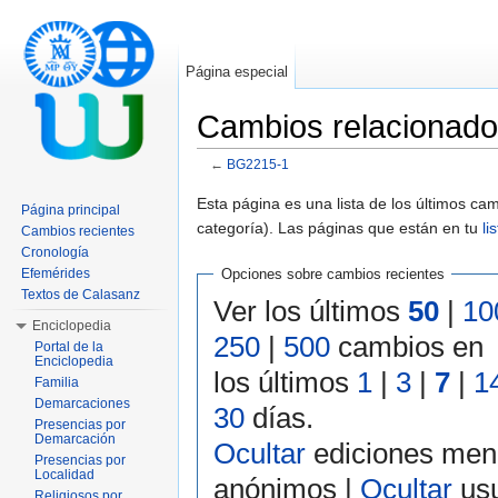
Página especial
Cambios relacionad
←
BG2215-1
Saltar a:
navegación
,
buscar
Esta página es una lista de los últimos c
Página principal
categoría). Las páginas que están en tu
li
Cambios recientes
Cronología
Efemérides
Opciones sobre cambios recientes
Textos de Calasanz
Ver los últimos
50
|
10
Enciclopedia
250
|
500
cambios en
Portal de la
Enciclopedia
los últimos
1
|
3
|
7
|
1
Familia
Demarcaciones
30
días.
Presencias por
Demarcación
Ocultar
ediciones men
Presencias por
Localidad
anónimos |
Ocultar
usu
Religiosos por