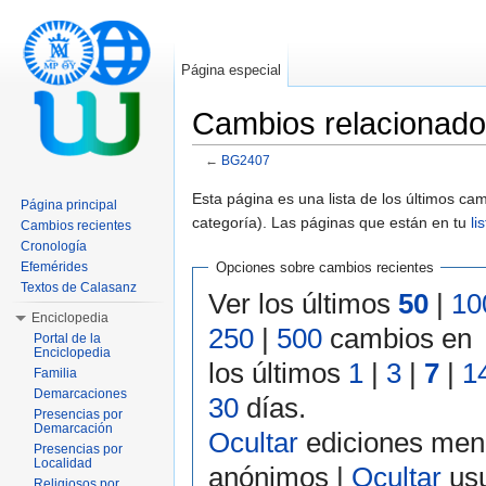
Página especial
Cambios relacionad
←
BG2407
Saltar a:
navegación
,
buscar
Esta página es una lista de los últimos c
Página principal
categoría). Las páginas que están en tu
li
Cambios recientes
Cronología
Efemérides
Opciones sobre cambios recientes
Textos de Calasanz
Ver los últimos
50
|
10
Enciclopedia
250
|
500
cambios en
Portal de la
Enciclopedia
los últimos
1
|
3
|
7
|
1
Familia
Demarcaciones
30
días.
Presencias por
Demarcación
Ocultar
ediciones men
Presencias por
Localidad
anónimos |
Ocultar
usu
Religiosos por