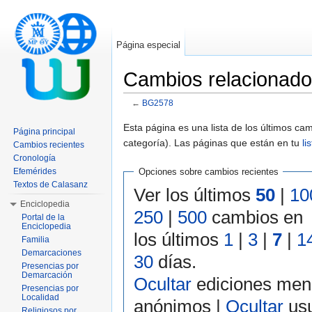
Página especial
Cambios relacionad
←
BG2578
Saltar a:
navegación
,
buscar
Esta página es una lista de los últimos c
Página principal
categoría). Las páginas que están en tu
li
Cambios recientes
Cronología
Efemérides
Opciones sobre cambios recientes
Textos de Calasanz
Ver los últimos
50
|
10
Enciclopedia
250
|
500
cambios en
Portal de la
Enciclopedia
los últimos
1
|
3
|
7
|
1
Familia
Demarcaciones
30
días.
Presencias por
Demarcación
Ocultar
ediciones men
Presencias por
Localidad
anónimos |
Ocultar
usu
Religiosos por