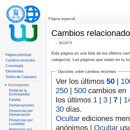
Página especial
Cambios relacionad
←
BG2676
Saltar a:
navegación
,
buscar
Esta página es una lista de los últimos c
Página principal
categoría). Las páginas que están en tu
li
Cambios recientes
Cronología
Efemérides
Opciones sobre cambios recientes
Textos de Calasanz
Ver los últimos
50
|
10
Enciclopedia
250
|
500
cambios en
Portal de la
Enciclopedia
los últimos
1
|
3
|
7
|
1
Familia
Demarcaciones
30
días.
Presencias por
Demarcación
Ocultar
ediciones men
Presencias por
Localidad
anónimos |
Ocultar
usu
Religiosos por