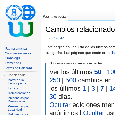
Página especial
Cambios relacionad
←
BG2942
Saltar a:
navegación
,
buscar
Esta página es una lista de los últimos c
Página principal
categoría). Las páginas que están en tu
li
Cambios recientes
Cronología
Efemérides
Opciones sobre cambios recientes
Textos de Calasanz
Ver los últimos
50
|
10
Enciclopedia
250
|
500
cambios en
Portal de la
Enciclopedia
los últimos
1
|
3
|
7
|
1
Familia
Demarcaciones
30
días.
Presencias por
Demarcación
Ocultar
ediciones men
Presencias por
Localidad
anónimos |
Ocultar
usu
Religiosos por