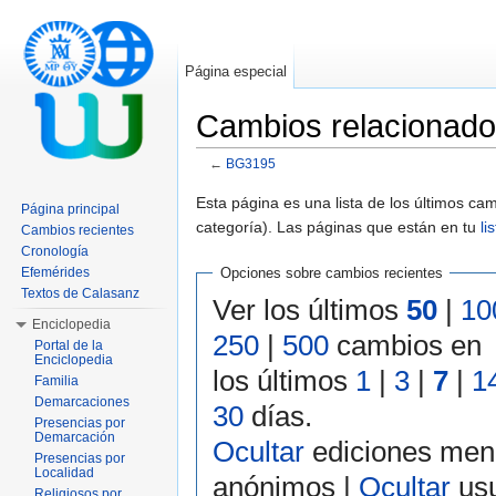
Página especial
Cambios relacionad
←
BG3195
Saltar a:
navegación
,
buscar
Esta página es una lista de los últimos c
Página principal
categoría). Las páginas que están en tu
li
Cambios recientes
Cronología
Efemérides
Opciones sobre cambios recientes
Textos de Calasanz
Ver los últimos
50
|
10
Enciclopedia
250
|
500
cambios en
Portal de la
Enciclopedia
los últimos
1
|
3
|
7
|
1
Familia
Demarcaciones
30
días.
Presencias por
Demarcación
Ocultar
ediciones men
Presencias por
Localidad
anónimos |
Ocultar
usu
Religiosos por