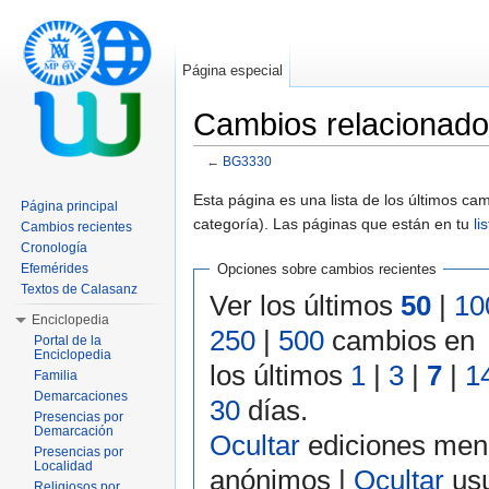
Página especial
Cambios relacionad
←
BG3330
Saltar a:
navegación
,
buscar
Esta página es una lista de los últimos c
Página principal
categoría). Las páginas que están en tu
li
Cambios recientes
Cronología
Efemérides
Opciones sobre cambios recientes
Textos de Calasanz
Ver los últimos
50
|
10
Enciclopedia
250
|
500
cambios en
Portal de la
Enciclopedia
los últimos
1
|
3
|
7
|
1
Familia
Demarcaciones
30
días.
Presencias por
Demarcación
Ocultar
ediciones men
Presencias por
Localidad
anónimos |
Ocultar
usu
Religiosos por