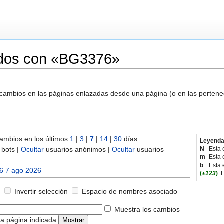
ados con «BG3376»
s cambios en las páginas enlazadas desde una página (o en las perten
ambios en los últimos
1
|
3
|
7
|
14
|
30
días.
Leyenda
bots |
Ocultar
usuarios anónimos |
Ocultar
usuarios
N
Esta 
m
Esta 
b
Esta 
6 7 ago 2026
(
±123
)
E
Invertir selección
Espacio de nombres asociado
Muestra los cambios
la página indicada