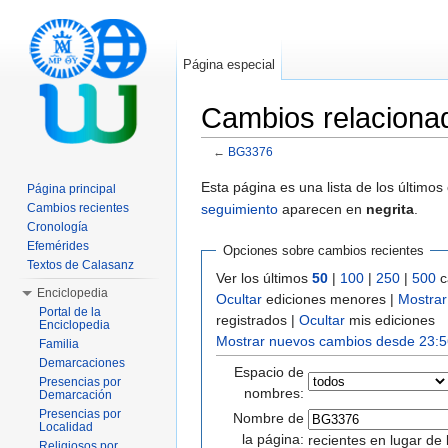
Página especial
Cambios relacion
←
BG3376
Saltar a:
navegación
,
buscar
Esta página es una lista de los último
Página principal
seguimiento
aparecen en
negrita
.
Cambios recientes
Cronología
Efemérides
Opciones sobre cambios recientes
Textos de Calasanz
Ver los últimos
50
|
100
|
250
|
500
c
Enciclopedia
Ocultar
ediciones menores |
Mostrar
Portal de la
registrados |
Ocultar
mis ediciones
Enciclopedia
Mostrar nuevos cambios desde 23:5
Familia
Demarcaciones
Espacio de
Presencias por
nombres:
Demarcación
Presencias por
Nombre de
Localidad
la página:
recientes en lugar de 
Religiosos por