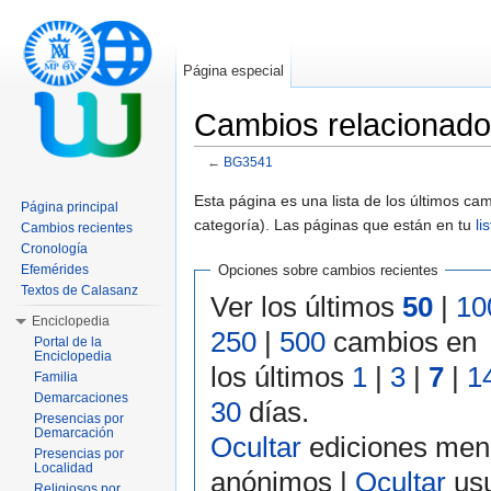
Página especial
Cambios relacionad
←
BG3541
Saltar a:
navegación
,
buscar
Esta página es una lista de los últimos c
Página principal
categoría). Las páginas que están en tu
li
Cambios recientes
Cronología
Efemérides
Opciones sobre cambios recientes
Textos de Calasanz
Ver los últimos
50
|
10
Enciclopedia
250
|
500
cambios en
Portal de la
Enciclopedia
los últimos
1
|
3
|
7
|
1
Familia
Demarcaciones
30
días.
Presencias por
Demarcación
Ocultar
ediciones men
Presencias por
Localidad
anónimos |
Ocultar
usu
Religiosos por