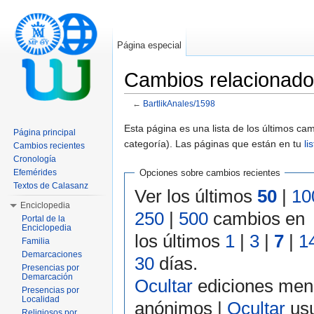
Página especial
Cambios relacionado
←
BartlikAnales/1598
Saltar a:
navegación
,
buscar
Esta página es una lista de los últimos c
Página principal
categoría). Las páginas que están en tu
li
Cambios recientes
Cronología
Efemérides
Opciones sobre cambios recientes
Textos de Calasanz
Ver los últimos
50
|
10
Enciclopedia
250
|
500
cambios en
Portal de la
Enciclopedia
los últimos
1
|
3
|
7
|
1
Familia
Demarcaciones
30
días.
Presencias por
Demarcación
Ocultar
ediciones men
Presencias por
Localidad
anónimos |
Ocultar
usu
Religiosos por