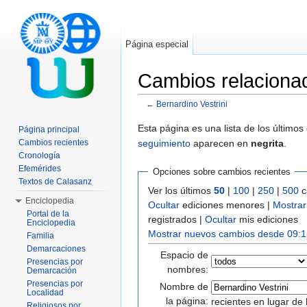
Página especial
Cambios relacionad
←
Bernardino Vestrini
Saltar a:
navegación
,
buscar
Esta página es una lista de los último
Página principal
seguimiento
aparecen en
negrita
.
Cambios recientes
Cronología
Efemérides
Opciones sobre cambios recientes
Textos de Calasanz
Ver los últimos
50
|
100
|
250
|
500
c
Enciclopedia
Ocultar
ediciones menores |
Mostrar
Portal de la
registrados |
Ocultar
mis ediciones
Enciclopedia
Mostrar nuevos cambios desde 09:1
Familia
Demarcaciones
Espacio de
Presencias por
nombres:
Demarcación
Presencias por
Nombre de
Localidad
la página:
recientes en lugar de 
Religiosos por