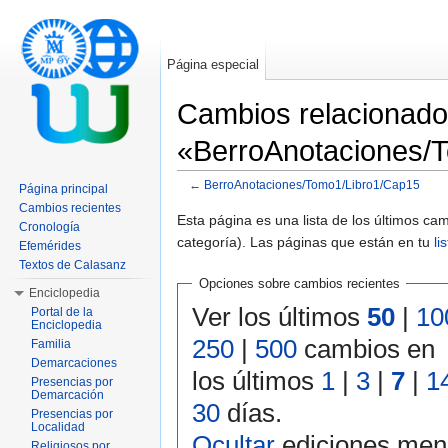
Página especial
Cambios relacionado
«BerroAnotaciones/
←
BerroAnotaciones/Tomo1/Libro1/Cap15
Página principal
Saltar a:
navegación
,
buscar
Cambios recientes
Esta página es una lista de los últimos c
Cronología
categoría). Las páginas que están en tu
li
Efemérides
Textos de Calasanz
Opciones sobre cambios recientes
Enciclopedia
Ver los últimos
50
|
10
Portal de la
Enciclopedia
250
|
500
cambios en
Familia
Demarcaciones
los últimos
1
|
3
|
7
|
1
Presencias por
Demarcación
30
días.
Presencias por
Localidad
Ocultar
ediciones men
Religiosos por