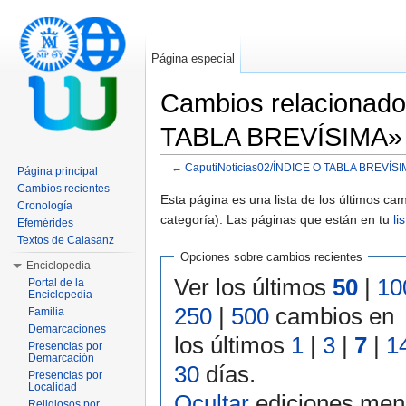
Página especial
Cambios relacionado
TABLA BREVÍSIMA»
←
CaputiNoticias02/ÍNDICE O TABLA BREVÍS
Página principal
Saltar a:
navegación
,
buscar
Cambios recientes
Esta página es una lista de los últimos c
Cronología
categoría). Las páginas que están en tu
li
Efemérides
Textos de Calasanz
Opciones sobre cambios recientes
Enciclopedia
Ver los últimos
50
|
10
Portal de la
Enciclopedia
250
|
500
cambios en
Familia
Demarcaciones
los últimos
1
|
3
|
7
|
1
Presencias por
Demarcación
30
días.
Presencias por
Localidad
Ocultar
ediciones men
Religiosos por