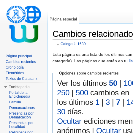
Página especial
Cambios relacionado
←
Categoría:1639
Saltar a:
navegación
,
buscar
Esta página es una lista de los últimos c
Página principal
categoría). Las páginas que están en tu
li
Cambios recientes
Cronología
Efemérides
Opciones sobre cambios recientes
Textos de Calasanz
Ver los últimos
50
|
10
Enciclopedia
250
|
500
cambios en
Portal de la
Enciclopedia
los últimos
1
|
3
|
7
|
1
Familia
Demarcaciones
30
días.
Presencias por
Demarcación
Ocultar
ediciones men
Presencias por
Localidad
anónimos |
Ocultar
usu
Religiosos por