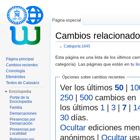
Página especial
Cambios relacionado
←
Categoría:1645
Saltar a:
navegación
,
buscar
Esta página es una lista de los últimos c
Página principal
categoría). Las páginas que están en tu
li
Cambios recientes
Cronología
Efemérides
Opciones sobre cambios recientes
Textos de Calasanz
Ver los últimos
50
|
10
Enciclopedia
250
|
500
cambios en
Portal de la
Enciclopedia
los últimos
1
|
3
|
7
|
1
Familia
Demarcaciones
30
días.
Presencias por
Demarcación
Ocultar
ediciones men
Presencias por
Localidad
anónimos |
Ocultar
usu
Religiosos por