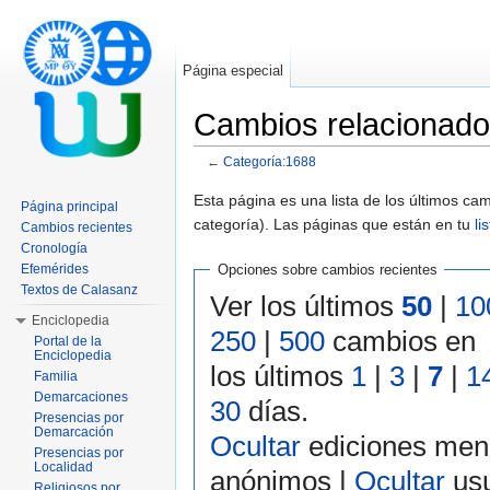
Página especial
Cambios relacionado
←
Categoría:1688
Saltar a:
navegación
,
buscar
Esta página es una lista de los últimos c
Página principal
categoría). Las páginas que están en tu
li
Cambios recientes
Cronología
Efemérides
Opciones sobre cambios recientes
Textos de Calasanz
Ver los últimos
50
|
10
Enciclopedia
250
|
500
cambios en
Portal de la
Enciclopedia
los últimos
1
|
3
|
7
|
1
Familia
Demarcaciones
30
días.
Presencias por
Demarcación
Ocultar
ediciones men
Presencias por
Localidad
anónimos |
Ocultar
usu
Religiosos por