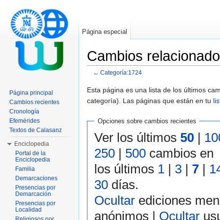
Página especial
Cambios relacionado
←
Categoría:1724
Saltar a:
navegación
,
buscar
Esta página es una lista de los últimos c
Página principal
categoría). Las páginas que están en tu
li
Cambios recientes
Cronología
Efemérides
Opciones sobre cambios recientes
Textos de Calasanz
Ver los últimos
50
|
10
Enciclopedia
250
|
500
cambios en
Portal de la
Enciclopedia
los últimos
1
|
3
|
7
|
1
Familia
Demarcaciones
30
días.
Presencias por
Demarcación
Ocultar
ediciones men
Presencias por
Localidad
anónimos |
Ocultar
usu
Religiosos por