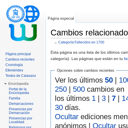
Página especial
Cambios relacionado
←
Categoría:Fallecidos en 1700
Saltar a:
navegación
,
buscar
Esta página es una lista de los últimos c
Página principal
categoría). Las páginas que están en tu
li
Cambios recientes
Cronología
Efemérides
Opciones sobre cambios recientes
Textos de Calasanz
Ver los últimos
50
|
10
Enciclopedia
250
|
500
cambios en
Portal de la
Enciclopedia
los últimos
1
|
3
|
7
|
1
Familia
Demarcaciones
30
días.
Presencias por
Demarcación
Ocultar
ediciones men
Presencias por
Localidad
anónimos |
Ocultar
usu
Religiosos por