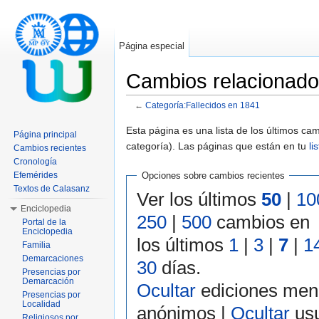
Página especial
Cambios relacionado
←
Categoría:Fallecidos en 1841
Saltar a:
navegación
,
buscar
Esta página es una lista de los últimos c
Página principal
categoría). Las páginas que están en tu
li
Cambios recientes
Cronología
Efemérides
Opciones sobre cambios recientes
Textos de Calasanz
Ver los últimos
50
|
10
Enciclopedia
250
|
500
cambios en
Portal de la
Enciclopedia
los últimos
1
|
3
|
7
|
1
Familia
Demarcaciones
30
días.
Presencias por
Demarcación
Ocultar
ediciones men
Presencias por
Localidad
anónimos |
Ocultar
usu
Religiosos por