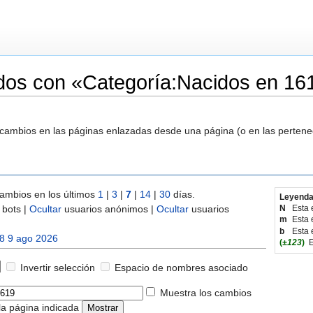
dos con «Categoría:Nacidos en 16
s cambios en las páginas enlazadas desde una página (o en las perten
ambios en los últimos
1
|
3
|
7
|
14
|
30
días.
Leyenda
bots |
Ocultar
usuarios anónimos |
Ocultar
usuarios
N
Esta 
m
Esta 
b
Esta 
8 9 ago 2026
(
±123
)
E
Invertir selección
Espacio de nombres asociado
Muestra los cambios
la página indicada