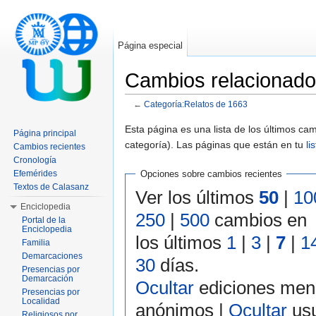
Página especial
Cambios relacionado
←
Categoría:Relatos de 1663
Saltar a:
navegación
,
buscar
Esta página es una lista de los últimos c
Página principal
categoría). Las páginas que están en tu
li
Cambios recientes
Cronología
Efemérides
Opciones sobre cambios recientes
Textos de Calasanz
Ver los últimos
50
|
10
Enciclopedia
250
|
500
cambios en
Portal de la
Enciclopedia
los últimos
1
|
3
|
7
|
1
Familia
Demarcaciones
30
días.
Presencias por
Demarcación
Ocultar
ediciones men
Presencias por
Localidad
anónimos |
Ocultar
usu
Religiosos por