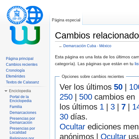
Página especial
Cambios relacionad
←
Demarcación Cuba - México
Saltar a:
navegación
,
buscar
Esta página es una lista de los últimos c
Página principal
categoría). Las páginas que están en tu
li
Cambios recientes
Cronología
Efemérides
Opciones sobre cambios recientes
Textos de Calasanz
Ver los últimos
50
|
10
Enciclopedia
250
|
500
cambios en
Portal de la
Enciclopedia
los últimos
1
|
3
|
7
|
1
Familia
Demarcaciones
30
días.
Presencias por
Demarcación
Ocultar
ediciones men
Presencias por
Localidad
anónimos |
Ocultar
usu
Religiosos por