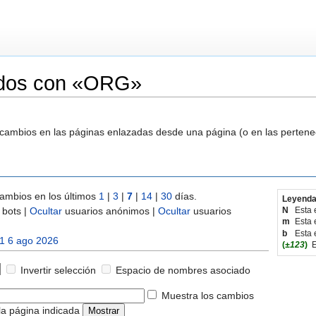
ados con «ORG»
s cambios en las páginas enlazadas desde una página (o en las perten
ambios en los últimos
1
|
3
|
7
|
14
|
30
días.
Leyenda
bots |
Ocultar
usuarios anónimos |
Ocultar
usuarios
N
Esta 
m
Esta 
b
Esta 
1 6 ago 2026
(
±123
)
E
Invertir selección
Espacio de nombres asociado
Muestra los cambios
la página indicada