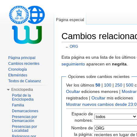
Página especial
Cambios relacion
←
ORG
Saltar a:
navegación
,
buscar
Esta página es una lista de los último
Página principal
seguimiento
aparecen en
negrita
.
Cambios recientes
Cronología
Efemérides
Opciones sobre cambios recientes
Textos de Calasanz
Ver los últimos
50
|
100
|
250
|
500
c
Enciclopedia
Ocultar
ediciones menores |
Mostrar
Portal de la
registrados |
Ocultar
mis ediciones
Enciclopedia
Mostrar nuevos cambios desde 23:0
Familia
Demarcaciones
Espacio de
Presencias por
nombres:
Demarcación
Presencias por
Nombre de
Localidad
la página:
recientes en lugar de 
Religiosos por