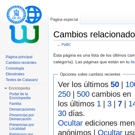
Página especial
Cambios relacionad
←
PaBC
Saltar a:
navegación
,
buscar
Esta página es una lista de los últimos c
Página principal
categoría). Las páginas que están en tu
li
Cambios recientes
Cronología
Efemérides
Opciones sobre cambios recientes
Textos de Calasanz
Ver los últimos
50
|
10
Enciclopedia
250
|
500
cambios en
Portal de la
Enciclopedia
los últimos
1
|
3
|
7
|
1
Familia
Demarcaciones
30
días.
Presencias por
Demarcación
Ocultar
ediciones men
Presencias por
Localidad
anónimos |
Ocultar
usu
Religiosos por