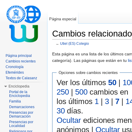
Página especial
Cambios relacionados
←
Utiel (ES) Colegio
Saltar a:
navegación
,
buscar
Esta página es una lista de los últimos c
Página principal
categoría). Las páginas que están en tu
li
Cambios recientes
Cronología
Efemérides
Opciones sobre cambios recientes
Textos de Calasanz
Ver los últimos
50
|
10
Enciclopedia
250
|
500
cambios en
Portal de la
Enciclopedia
los últimos
1
|
3
|
7
|
1
Familia
Demarcaciones
30
días.
Presencias por
Demarcación
Ocultar
ediciones men
Presencias por
Localidad
anónimos |
Ocultar
usu
Religiosos por