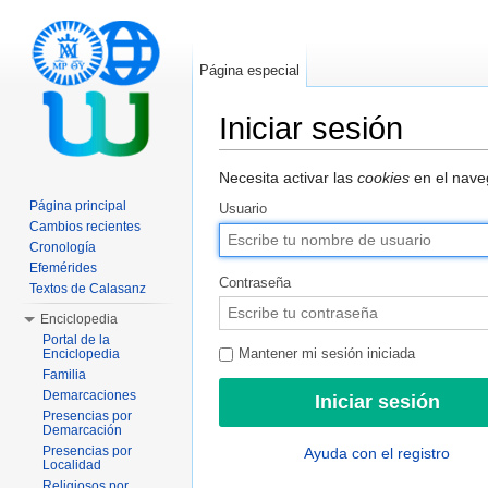
Página especial
Iniciar sesión
Saltar a:
navegación
,
buscar
Necesita activar las
cookies
en el naveg
Página principal
Usuario
Cambios recientes
Cronología
Efemérides
Contraseña
Textos de Calasanz
Enciclopedia
Portal de la
Enciclopedia
Mantener mi sesión iniciada
Familia
Demarcaciones
Presencias por
Demarcación
Presencias por
Ayuda con el registro
Localidad
Religiosos por