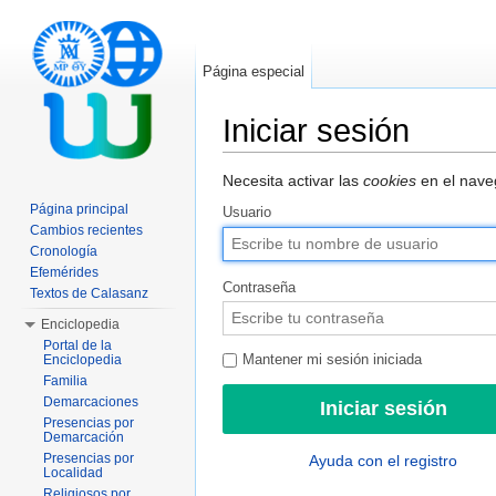
Página especial
Iniciar sesión
Saltar a:
navegación
,
buscar
Necesita activar las
cookies
en el naveg
Página principal
Usuario
Cambios recientes
Cronología
Efemérides
Contraseña
Textos de Calasanz
Enciclopedia
Portal de la
Enciclopedia
Mantener mi sesión iniciada
Familia
Demarcaciones
Presencias por
Demarcación
Presencias por
Ayuda con el registro
Localidad
Religiosos por