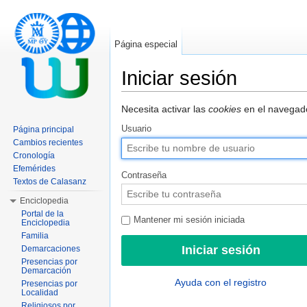
Página especial
Iniciar sesión
Saltar a:
navegación
,
buscar
Necesita activar las
cookies
en el navegado
Usuario
Página principal
Cambios recientes
Cronología
Efemérides
Contraseña
Textos de Calasanz
Enciclopedia
Portal de la
Mantener mi sesión iniciada
Enciclopedia
Familia
Demarcaciones
Presencias por
Demarcación
Ayuda con el registro
Presencias por
Localidad
Religiosos por