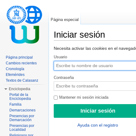
Página especial
Iniciar sesión
Saltar a:
navegación
,
buscar
Necesita activar las
cookies
en el navegado
Usuario
Página principal
Cambios recientes
Cronología
Efemérides
Contraseña
Textos de Calasanz
Enciclopedia
Portal de la
Mantener mi sesión iniciada
Enciclopedia
Familia
Demarcaciones
Presencias por
Demarcación
Ayuda con el registro
Presencias por
Localidad
Religiosos por