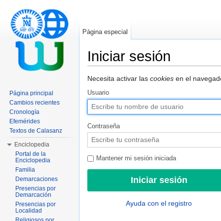
Página especial
Iniciar sesión
Saltar a:
navegación
,
buscar
Necesita activar las
cookies
en el navegado
Usuario
Página principal
Cambios recientes
Cronología
Efemérides
Contraseña
Textos de Calasanz
Enciclopedia
Portal de la
Mantener mi sesión iniciada
Enciclopedia
Familia
Demarcaciones
Presencias por
Demarcación
Ayuda con el registro
Presencias por
Localidad
Religiosos por