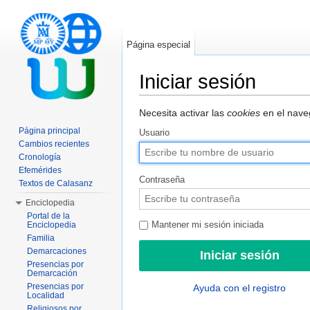
Página especial
Iniciar sesión
Saltar a:
navegación
,
buscar
Necesita activar las
cookies
en el naveg
Página principal
Usuario
Cambios recientes
Cronología
Efemérides
Contraseña
Textos de Calasanz
Enciclopedia
Portal de la
Enciclopedia
Mantener mi sesión iniciada
Familia
Demarcaciones
Presencias por
Demarcación
Presencias por
Ayuda con el registro
Localidad
Religiosos por