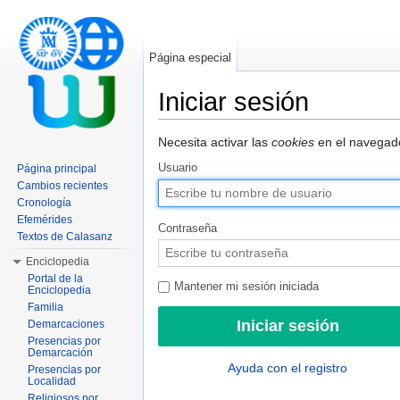
Página especial
Iniciar sesión
Saltar a:
navegación
,
buscar
Necesita activar las
cookies
en el navegado
Usuario
Página principal
Cambios recientes
Cronología
Efemérides
Contraseña
Textos de Calasanz
Enciclopedia
Portal de la
Mantener mi sesión iniciada
Enciclopedia
Familia
Demarcaciones
Presencias por
Demarcación
Ayuda con el registro
Presencias por
Localidad
Religiosos por