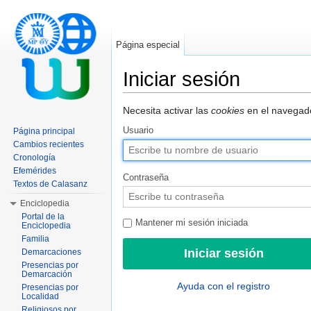
Página especial
Iniciar sesión
Saltar a:
navegación
,
buscar
Necesita activar las
cookies
en el navegado
Usuario
Página principal
Cambios recientes
Cronología
Efemérides
Contraseña
Textos de Calasanz
Enciclopedia
Portal de la
Mantener mi sesión iniciada
Enciclopedia
Familia
Demarcaciones
Presencias por
Demarcación
Ayuda con el registro
Presencias por
Localidad
Religiosos por