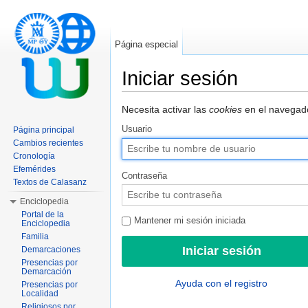
Página especial
Iniciar sesión
Saltar a:
navegación
,
buscar
Necesita activar las
cookies
en el navegado
Usuario
Página principal
Cambios recientes
Cronología
Efemérides
Contraseña
Textos de Calasanz
Enciclopedia
Portal de la
Mantener mi sesión iniciada
Enciclopedia
Familia
Demarcaciones
Presencias por
Demarcación
Ayuda con el registro
Presencias por
Localidad
Religiosos por