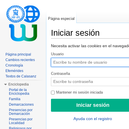
Página especial
Iniciar sesión
Saltar a:
navegación
,
buscar
Necesita activar las
cookies
en el navegado
Usuario
Página principal
Cambios recientes
Cronología
Efemérides
Contraseña
Textos de Calasanz
Enciclopedia
Portal de la
Mantener mi sesión iniciada
Enciclopedia
Familia
Demarcaciones
Presencias por
Demarcación
Ayuda con el registro
Presencias por
Localidad
Religiosos por