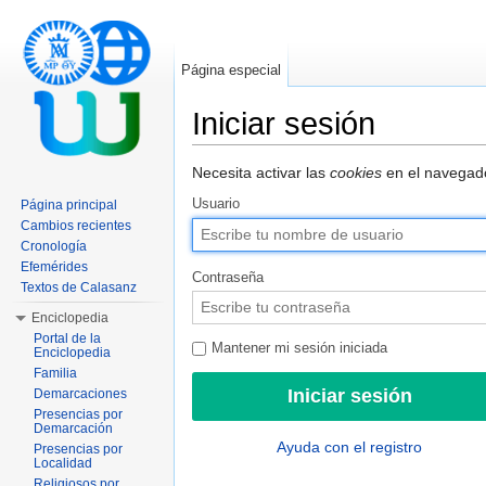
Página especial
Iniciar sesión
Saltar a:
navegación
,
buscar
Necesita activar las
cookies
en el navegado
Usuario
Página principal
Cambios recientes
Cronología
Efemérides
Contraseña
Textos de Calasanz
Enciclopedia
Portal de la
Mantener mi sesión iniciada
Enciclopedia
Familia
Demarcaciones
Presencias por
Demarcación
Ayuda con el registro
Presencias por
Localidad
Religiosos por