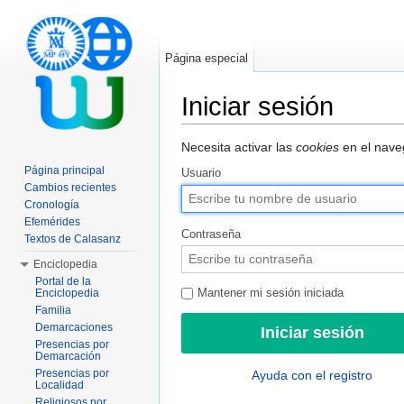
Página especial
Iniciar sesión
Saltar a:
navegación
,
buscar
Necesita activar las
cookies
en el naveg
Página principal
Usuario
Cambios recientes
Cronología
Efemérides
Contraseña
Textos de Calasanz
Enciclopedia
Portal de la
Enciclopedia
Mantener mi sesión iniciada
Familia
Demarcaciones
Presencias por
Demarcación
Presencias por
Ayuda con el registro
Localidad
Religiosos por