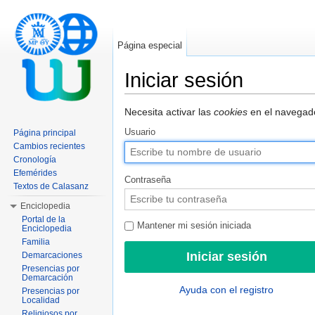
Página especial
Iniciar sesión
Saltar a:
navegación
,
buscar
Necesita activar las
cookies
en el navegado
Usuario
Página principal
Cambios recientes
Cronología
Efemérides
Contraseña
Textos de Calasanz
Enciclopedia
Portal de la
Mantener mi sesión iniciada
Enciclopedia
Familia
Demarcaciones
Presencias por
Demarcación
Ayuda con el registro
Presencias por
Localidad
Religiosos por