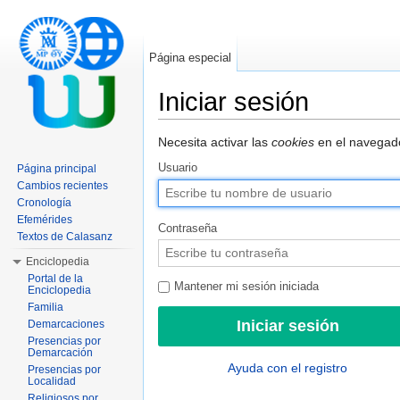
Página especial
Iniciar sesión
Saltar a:
navegación
,
buscar
Necesita activar las
cookies
en el navegado
Usuario
Página principal
Cambios recientes
Cronología
Efemérides
Contraseña
Textos de Calasanz
Enciclopedia
Portal de la
Mantener mi sesión iniciada
Enciclopedia
Familia
Demarcaciones
Presencias por
Demarcación
Ayuda con el registro
Presencias por
Localidad
Religiosos por