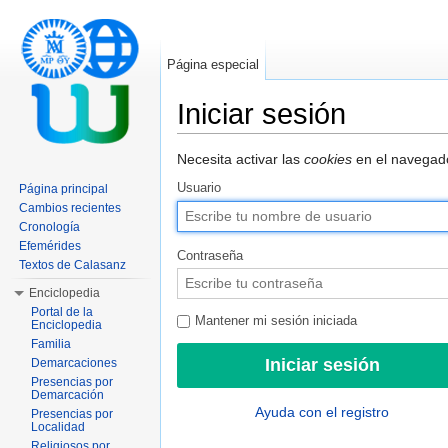
Página especial
Iniciar sesión
Saltar a:
navegación
,
buscar
Necesita activar las
cookies
en el navegado
Usuario
Página principal
Cambios recientes
Cronología
Efemérides
Contraseña
Textos de Calasanz
Enciclopedia
Portal de la
Mantener mi sesión iniciada
Enciclopedia
Familia
Demarcaciones
Presencias por
Demarcación
Ayuda con el registro
Presencias por
Localidad
Religiosos por